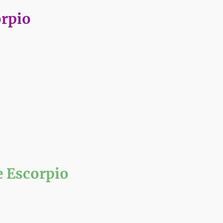
orpio
e Escorpio