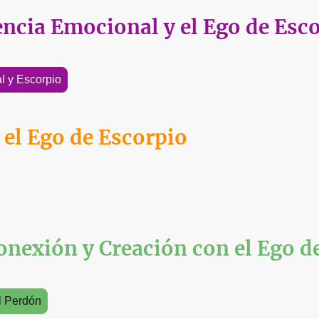
encia Emocional y el Ego de Esc
l y Escorpio
 el Ego de Escorpio
onexión y Creación con el Ego d
el Perdón